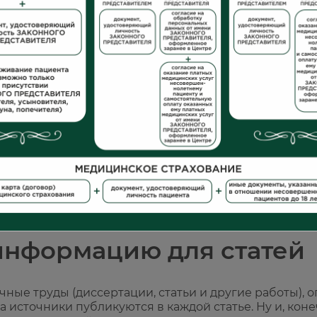
ы не являются руководством к действию, перед п
консультация с врачом!
ь читателю разобраться в своем состоянии, на ранн
 за помощью к врачу (если она нужна).
лы, кто проверят их дос
го сайта выбирает редактор, который, на основан
 и составляет техническое задание автору.
ким образованием, практикующей врачи. Каждая ста
истом нашей клиники
. Материал публикуется только
информацию для статей
ные труды (диссертации, статьи и другие работы), о
а источники публикуются в каждой статье. Ну и, ко