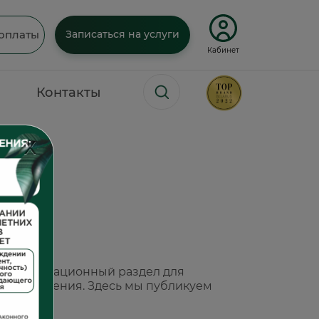
оплаты
Записаться на услуги
Кабинет
Контакты
X
а
а
это информационный раздел для
ки и лечения. Здесь мы публикуем