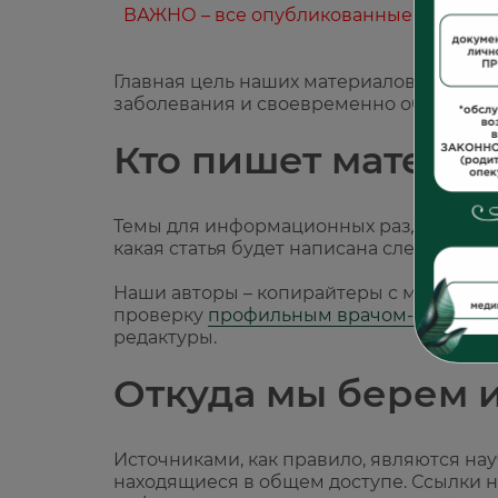
ВАЖНО – все опубликованные материал
Главная цель наших материалов – помоч
заболевания и своевременно обратиться
Кто пишет материа
Темы для информационных разделов наше
какая статья будет написана следующей,
Наши авторы – копирайтеры с медицинс
проверку
профильным врачом-специал
редактуры.
Откуда мы берем 
Источниками, как правило, являются науч
находящиеся в общем доступе. Ссылки н