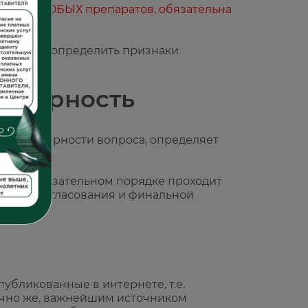
риемом ЛЮБЫХ препаратов, обязательна
ей стадии определить признаки
товерность
ии популярности вопроса, определяет
тья в обязательном порядке проходит
 после согласования и финальной
публикованные в интернете, т.е.
нечно же, важнейшим источником