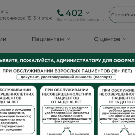
402
нск,
Способы 
олесникова, 15, 3-й этаж
Для Минска и Минского р-на
ии
Пациентам
О центре
Редакционная политик
формационного раздел
и симптомов) медицинского центра «Доктор ТУТ» - 
хся проблемами здоровья и способами их диагности
дах диагностики и многом другом.