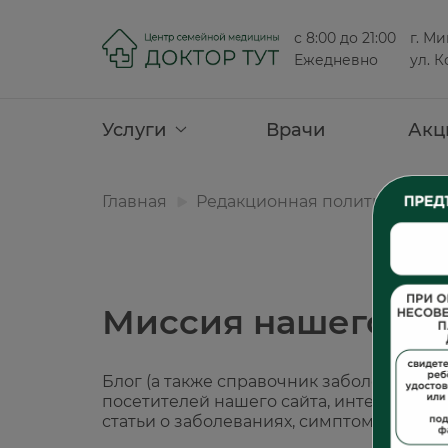
с 8:00 до 21:00
г. Ми
Ежедневно
ул. К
Услуги
Врачи
Акц
Главная
Редакционная политика
Миссия нашего ин
Блог (а также справочник заболеваний 
посетителей нашего сайта, интересующи
статьи о заболеваниях, симптомах, мето