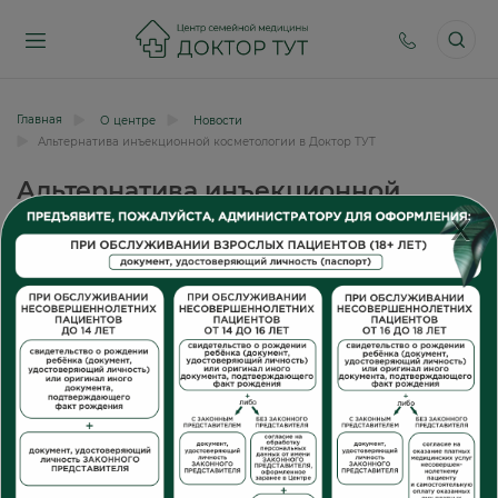
Главная
О центре
Новости
Альтернатива инъекционной косметологии в Доктор ТУТ
Альтернатива инъекционной
косметологии в Доктор ТУТ
X