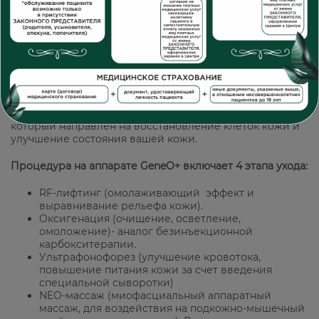
GeneO+ это комбинированный подход в косметологии,
который направлен на восстановление клеток кожи и
улучшение состояния вашей кожи.
Процедура на аппарате GeneO+ включает 4 этапа ухода
:
RF-лифтинг (омолаживающий эффект и
выравнивание рельефа кожи).
Оксигенация (очищение, осветление,
омоложение)- аналог безинъекционной
карбокситерапии.
Ультрафонофорез (улучшение кровотока,
повышение питания кожи за счет введения
специальной сыворотки)
NEO-массаж (миофасциальный аппаратный
массаж, для воздействия на подкожно-мышечный