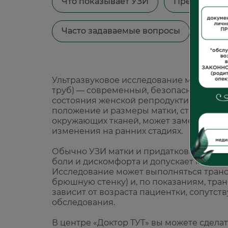
Что показывает УЗИ
Преимущест
Часто задаваемые вопросы
Цен
Ультразвуковое исследование матки и п
труб) — современный, безопасный и и
состояния женской репродуктивной сис
положение и размеры матки, структуру 
окружающих тканей, может заметить вос
изменения на ранних стадиях.
Обычно УЗИ матки и придатков занима
боли и дискомфорта и допускает многок
Исследование может выполняться тран
брюшную стенку) и, по показаниям, тра
зависит от возраста пациентки, сопутс
обследования.
В центре «Доктор ТУТ» вы можете сделат