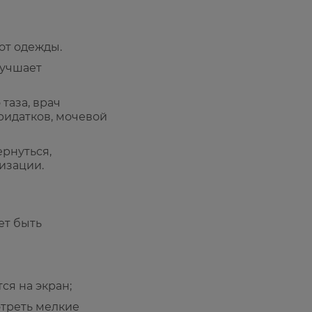
от одежды.
лучшает
таза, врач
ридатков, мочевой
рнуться,
изации.
ет быть
ся на экран;
отреть мелкие