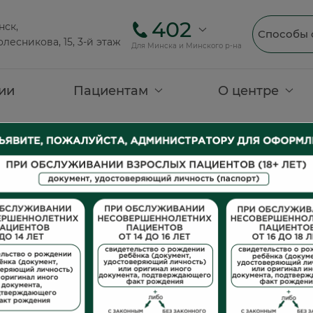
402
нск,
Способы 
олесникова, 15, 3-й этаж
Для Минска и Минского р-на
ии
Пациентам
О центре
И в Минске
УЗИ матки и придатков
УЗИ матки и придатков
ся
Как подготовиться к УЗИ
В какой день 