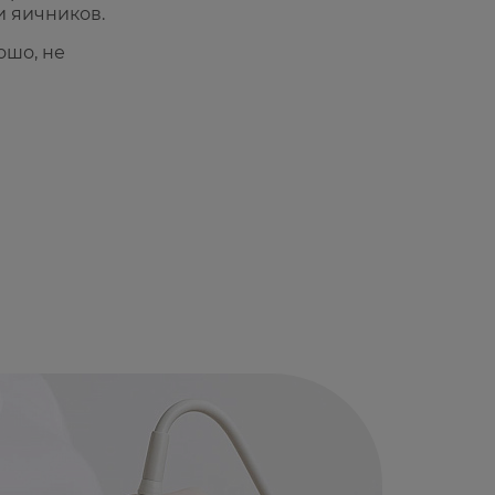
и яичников.
ошо, не
И