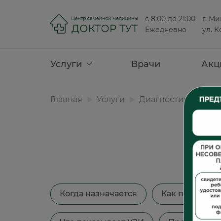
с 8:00 до 21:00
г. Ми
Ежедневно
ул. К
Услуги
Врачи
Акц
Главная
Услуги
Диагностика
УЗ
Когда назначается
Как проводит