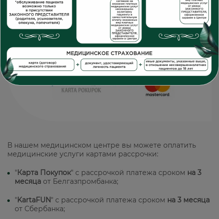
В нашем медицинском центре вы можете оплатить
медицинские услуги картами рассрочки:
"
Карта Покупок
" с рассрочкой платежа сроком
на 3
месяца
от Белгазпромбанка;
"
KartaFUN
" с рассрочкой платежа сроком
на 3 месяца
от Сбербанка;