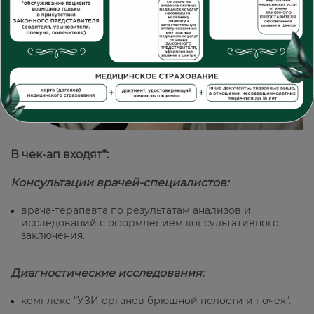
В чек-ап входят*:
Консультации врачей-специалистов:
врача-терапевта по результатам анализов и
исследований с оформлением консультативного
заключения.
Диагностические исследования:
комплекс "УЗИ органов брюшной полости и почек".