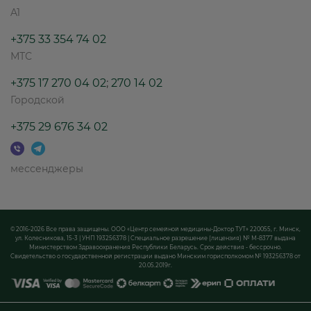
A1
+375 33 354 74 02
МТС
+375 17 270 04 02
;
270 14 02
Городской
+375 29 676 34 02
мессенджеры
© 2016-2026 Все права защищены. ООО «Центр семейной медицины-Доктор ТУТ» 220055, г. Минск,
ул. Колесникова, 15-3 | УНП 193256378 | Специальное разрешение (лицензия) № М-8377 выдана
Министерством Здравоохранения Республики Беларусь. Срок действия - бессрочно.
Свидетельство о государственной регистрации выдано Минским горисполкомом № 193256378 от
20.05.2019г.