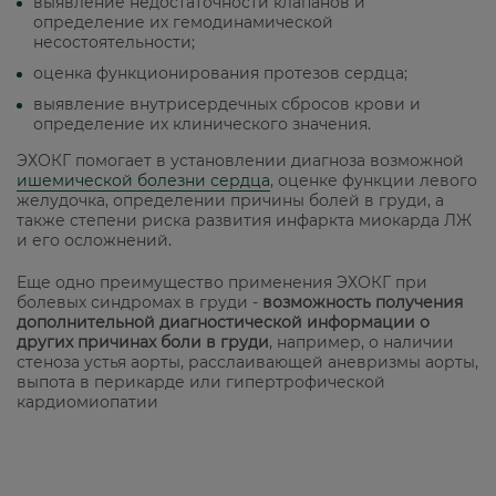
выявление недостаточности клапанов и
определение их гемодинамической
несостоятельности;
оценка функционирования протезов сердца;
выявление внутрисердечных сбросов крови и
определение их клинического значения.
ЭХОКГ помогает в установлении диагноза возможной
ишемической болезни сердца
, оценке функции левого
желудочка, определении причины болей в груди, а
также степени риска развития инфаркта миокарда ЛЖ
и его осложнений.
Еще одно преимущество применения ЭХОКГ при
болевых синдромах в груди -
возможность получения
дополнительной диагностической информации о
других причинах боли в груди
, например, о наличии
стеноза устья аорты, расслаивающей аневризмы аорты,
выпота в перикарде или гипертрофической
кардиомиопатии