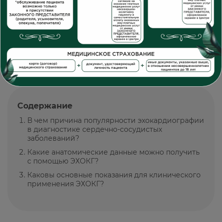
Направление:
Кардиология
УЗИ Сердца - суть метода,
показания и противопоказания
Опубликовано: 12.04.2024, обновлено 14.11.2025
Содержание
В чем причина популярности эхокардиографии
в диагностике сердечно-сосудистых
заболеваний?
Какие анатомические данные можно получить
с помощью ЭХОКГ?
Каковы основные показания для клинического
применения ЭХОКГ?