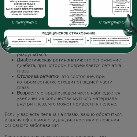
Пелена на глазах может быть вызвана рядом
причин, включая:
Катаракта
: это состояние, при котором
хрусталик в глазу становится мутным.
Глаукома
: это заболевание, при котором
повышается внутриглазное давление.
Дистрофия сетчатки
: это состояние, при
котором ткани сетчатки в глазу начинают
разрушаться.
Диабетическая ретинопатия
: это осложнение
диабета, при котором повреждается сетчатка
глаза.
Отслойка сетчатки
: это состояние, при
котором сетчатка отходит от задней части
глаза.
Возраст
: у старших людей часто наблюдается
увеличение количества мутного материала
внутри глаза, что может привести к пелене.
Если у вас есть пелена на глазах, важно обратиться
к врачу-офтальмологу для диагностики и лечения
основного заболевания.