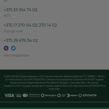
A1
+375 33 354 74 02
МТС
+375 17 270 04 02
;
270 14 02
Городской
+375 29 676 34 02
мессенджеры
© 2016-2026 Все права защищены. ООО «Центр семейной медицины-Доктор ТУТ» 220055, г. Минск,
ул. Колесникова, 15-3 | УНП 193256378 | Специальное разрешение (лицензия) № М-8377 выдана
Министерством Здравоохранения Республики Беларусь. Срок действия - бессрочно.
Свидетельство о государственной регистрации выдано Минским горисполкомом № 193256378 от
20.05.2019г.