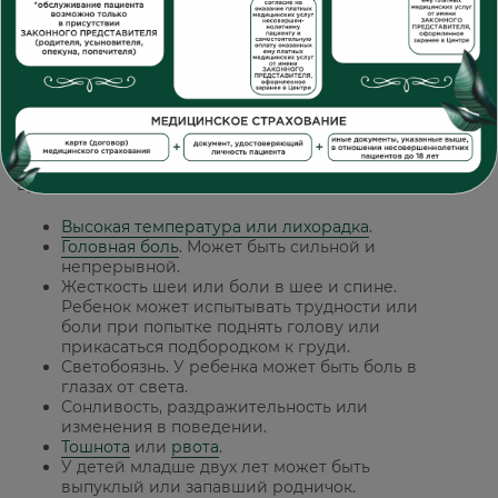
Ответ:
Менингит
- это воспаление мозговых оболочек,
тонких слоев ткани, окружающих мозг и спинной
мозг. Это серьезное и потенциально опасное для
жизни заболевание, которое может быстро
прогрессировать, поэтому при появлении
симптомов необходимо немедленно обратиться к
врачу.
Вот некоторые симптомы менингита у детей:
Высокая температура или лихорадка
.
Головная боль
. Может быть сильной и
непрерывной.
Жесткость шеи или боли в шее и спине.
Ребенок может испытывать трудности или
боли при попытке поднять голову или
прикасаться подбородком к груди.
Светобоязнь. У ребенка может быть боль в
глазах от света.
Сонливость, раздражительность или
изменения в поведении.
Тошнота
или
рвота
.
У детей младше двух лет может быть
выпуклый или запавший родничок.