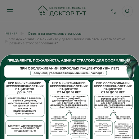
Главная
Ответы на популярные вопросы
Что нужно знать о менингите у детей? Какие симптомы указывают на
развитие этого заболевания?
Что нужно знать о менингите у
X
детей? Какие симптомы
указывают на развитие этого
заболевания?
Что нужно знать о менингите у детей? Какие
симптомы указывают на развитие этого
заболевания?